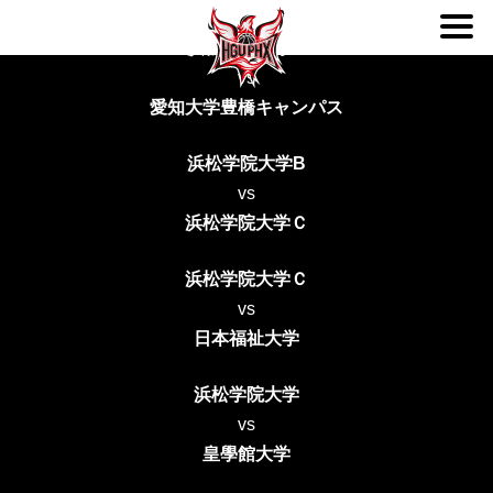
緑スポーツセンター
第63回東海学生バスケットボール大会 ３回戦
第61回 東海学生バスケットボール大会 二回戦
第６０回東海学生バスケットボール大会
第90回東海学生バスケットボールリーグ戦 3部リーグ
浜松学院大学B
ABOUT
vs
愛知大学豊橋キャンパス
TEAM
浜松学院大学B
vs
SCHEDULE
浜松学院大学Ｃ
NEWS
浜松学院大学Ｃ
vs
日本福祉大学
DONATION
浜松学院大学
CONTACT
vs
皇學館大学