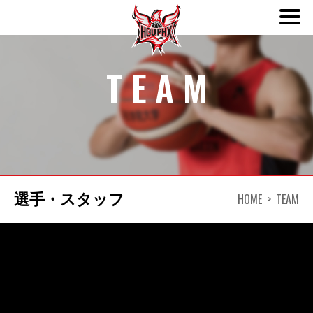
ABOUT
TEAM
TEAM
SCHEDULE
NEWS
HOME
TEAM
選手・スタッフ
DONATION
CONTACT