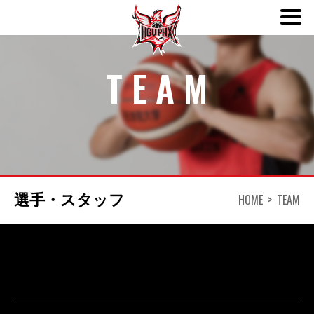
ABOUT
TEAM
TEAM
SCHEDULE
NEWS
HOME
TEAM
選手・スタッフ
DONATION
CONTACT