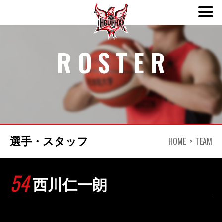
ABOUT
ROSTER
TEAM
SCHEDULE
NEWS
HOME
TEAM
選手・スタッフ
DONATION
54
西川仁一朗
CONTACT