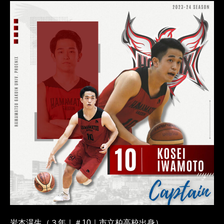
岩本滉生（３年｜＃10｜市立柏高校出身）