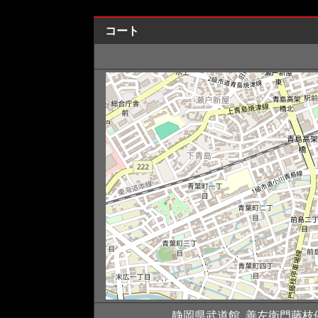
コート
静岡県武道館, 善左衛門藤枝停車場