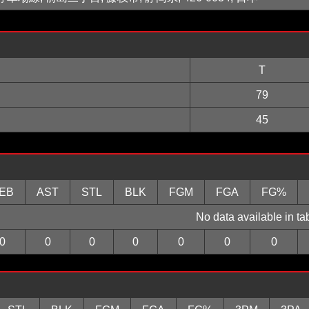
T
79
45
EB
AST
STL
BLK
FGM
FGA
FG%
No data available in ta
0
0
0
0
0
0
0