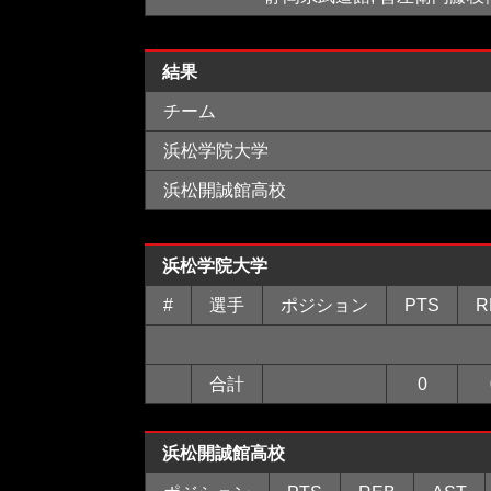
結果
チーム
浜松学院大学
浜松開誠館高校
浜松学院大学
#
選手
ポジション
PTS
R
合計
0
浜松開誠館高校