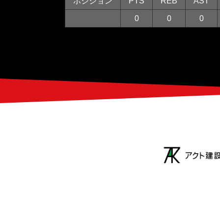
ポジション
PTS
REB
AST
0
0
0