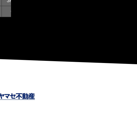
3P%
FTM
FTA
FT%
OFF
DEF
TO
0
0
0
0
0
0
0