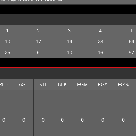
1
2
3
4
T
10
17
14
23
64
25
6
10
16
57
REB
AST
STL
BLK
FGM
FGA
FG%
0
0
0
0
0
0
0