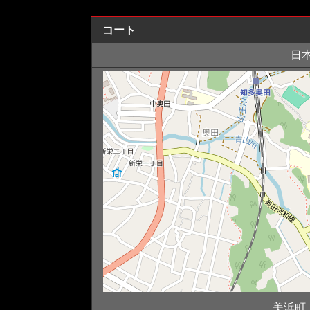
コート
日
美浜町, 