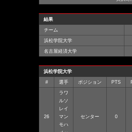
結果
チーム
浜松学院大学
名古屋経済大学
浜松学院大学
#
選手
ポジション
PTS
ラワ
ルソ
レイ
26
マン
センター
0
モハ