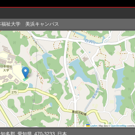
本福祉大学 美浜キャンパス
Leaflet
|
Map data ©
OpenStreetMap
contribu
知多郡, 愛知県, 470-3233, 日本