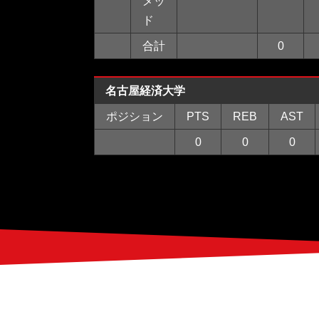
メッ
ド
合計
0
名古屋経済大学
ポジション
PTS
REB
AST
0
0
0