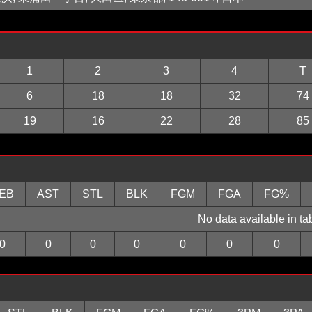
1
2
3
4
T
6
18
18
32
74
19
16
22
28
85
EB
AST
STL
BLK
FGM
FGA
FG%
No data available in ta
0
0
0
0
0
0
0