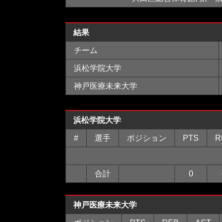
結果
チーム
浜松学院大学
神戸医療未来大学
浜松学院大学
#
選手
ポジション
PTS
R
合計
0
神戸医療未来大学