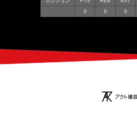
ポジション
PTS
REB
AST
0
0
0