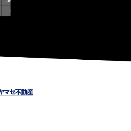
3P%
FTM
FTA
FT%
OFF
DEF
TO
0
0
0
0
0
0
0