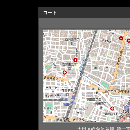
コート
大田区総合体育館, 第一京浜,