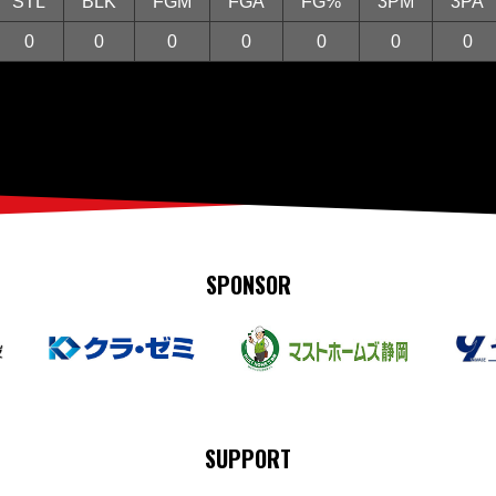
STL
BLK
FGM
FGA
FG%
3PM
3PA
0
0
0
0
0
0
0
SPONSOR
SUPPORT