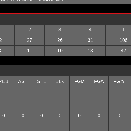
1
2
3
4
T
2
27
26
31
106
8
11
10
13
42
REB
AST
STL
BLK
FGM
FGA
FG%
0
0
0
0
0
0
0