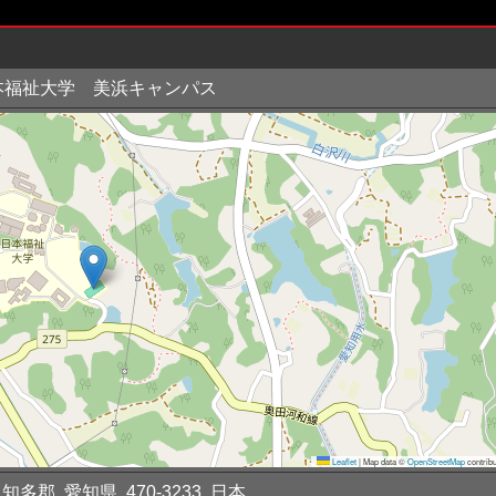
本福祉大学 美浜キャンパス
Leaflet
|
Map data ©
OpenStreetMap
contribu
知多郡, 愛知県, 470-3233, 日本