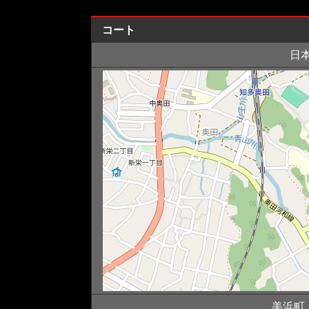
コート
日
美浜町, 