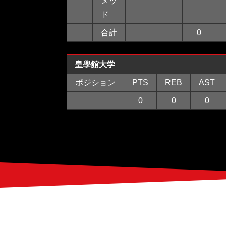
メッ
ド
合計
0
皇學館大学
ポジション
PTS
REB
AST
0
0
0