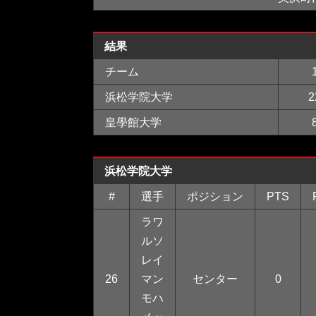
結果
チーム
浜松学院大学
2
皇學館大学
浜松学院大学
#
選手
ポジション
PTS
ラワ
ルソ
レイ
26
マン
センター
0
モハ