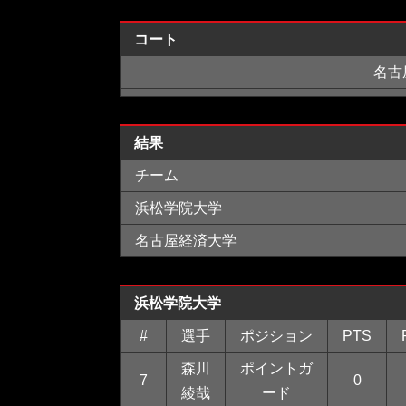
コート
名古
結果
チーム
浜松学院大学
名古屋経済大学
浜松学院大学
#
選手
ポジション
PTS
森川
ポイントガ
7
0
綾哉
ード