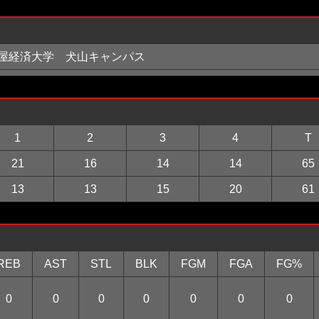
屋経済大学 犬山キャンパス
1
2
3
4
T
21
16
14
14
65
13
13
15
20
61
REB
AST
STL
BLK
FGM
FGA
FG%
0
0
0
0
0
0
0