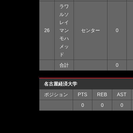
ラワ
ルソ
レイ
26
マン
センター
0
モハ
メッ
ド
合計
0
名古屋経済大学
ポジション
PTS
REB
AST
0
0
0