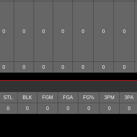
0
0
0
0
0
0
0
0
0
0
0
0
0
0
STL
BLK
FGM
FGA
FG%
3PM
3PA
0
0
0
0
0
0
0