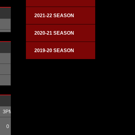
2021-22 SEASON
2020-21 SEASON
2019-20 SEASON
3PM
3PA
3P%
FTM
FTA
FT%
OFF
0
0
0
0
0
0
0