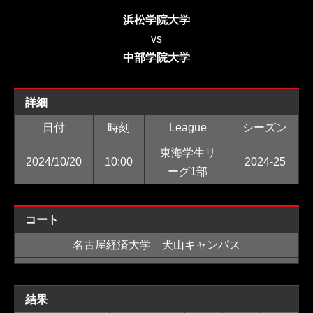
浜松学院大学
vs
中部学院大学
詳細
日付
時刻
League
シーズン
東海学生リ
2024/10/20
10:00
2024-25
ーグ1部
コート
名古屋経済大学 犬山キャンパス
結果