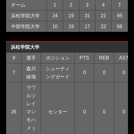
チーム
1
2
3
4
T
浜松学院大学
24
19
31
21
95
中部学院大学
10
19
17
22
68
浜松学院大学
#
選手
ポジション
PTS
REB
AST
森川
シューティ
7
0
0
0
綾哉
ングガード
ラワ
ルソ
レイ
26
マン
センター
0
0
0
モハ
メッ