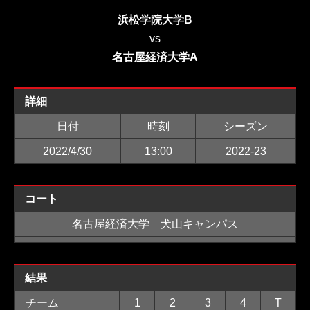
浜松学院大学B
vs
名古屋経済大学A
詳細
日付
時刻
シーズン
2022/4/30
13:00
2022-23
コート
名古屋経済大学 犬山キャンパス
結果
チーム
1
2
3
4
T