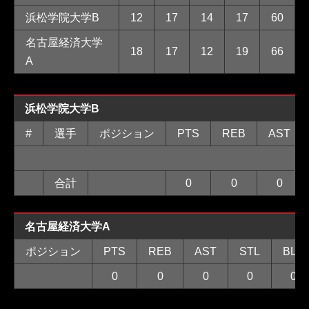
浜松学院大学B
12
17
14
17
60
名古屋経済大学
18
17
12
19
66
A
浜松学院大学B
#
選手
ポジション
PTS
REB
AST
合計
0
0
0
名古屋経済大学A
ポジション
PTS
REB
AST
STL
BLK
0
0
0
0
0