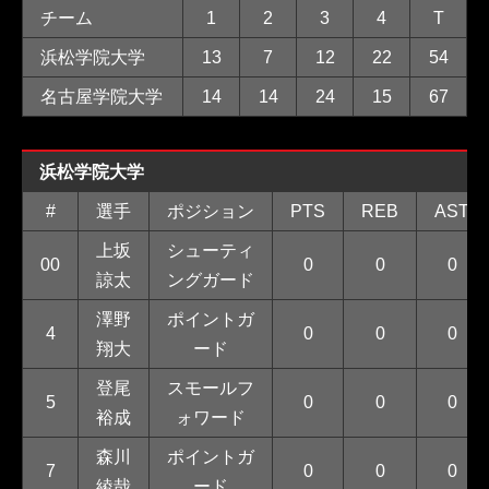
チーム
1
2
3
4
T
浜松学院大学
13
7
12
22
54
名古屋学院大学
14
14
24
15
67
浜松学院大学
#
選手
ポジション
PTS
REB
AST
上坂
シューティ
00
0
0
0
諒太
ングガード
澤野
ポイントガ
4
0
0
0
翔大
ード
登尾
スモールフ
5
0
0
0
裕成
ォワード
森川
ポイントガ
7
0
0
0
綾哉
ード