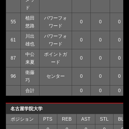
ド
植田
パワーフォ
55
0
0
0
悠路
ワード
川出
パワーフォ
61
0
0
0
雄也
ワード
中公
ポイントガ
87
0
0
0
来夏
ード
衛藤
96
センター
0
0
0
巧
合計
0
0
0
名古屋学院大学
ポジション
PTS
REB
AST
STL
BLK