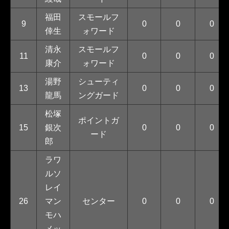
福田
スモールフ
9
0
0
0
倖生
ォワード
清永
スモールフ
11
0
0
0
康介
ォワード
湯野
シューティ
13
0
0
0
龍馬
ングガード
松塚
ポイントガ
15
銀次
0
0
0
ード
郎
ラワ
ルソ
レイ
26
マン
センター
0
0
0
モハ
メッ