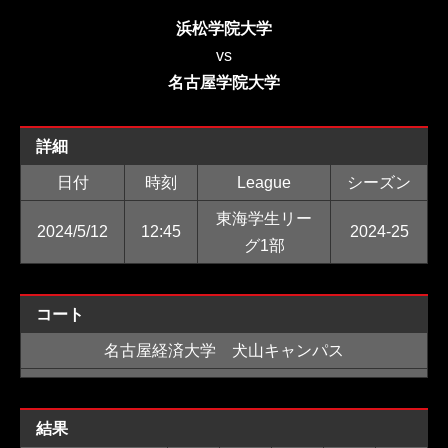
浜松学院大学
vs
名古屋学院大学
詳細
日付
時刻
League
シーズン
東海学生リー
2024/5/12
12:45
2024-25
グ1部
コート
名古屋経済大学 犬山キャンパス
結果