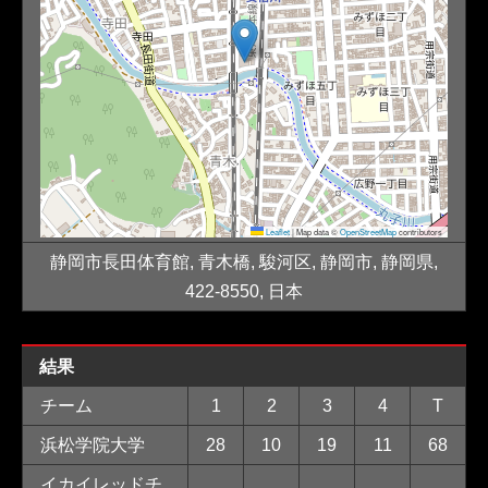
Leaflet
|
Map data ©
OpenStreetMap
contributors
静岡市長田体育館, 青木橋, 駿河区, 静岡市, 静岡県,
422-8550, 日本
結果
チーム
1
2
3
4
T
浜松学院大学
28
10
19
11
68
イカイレッドチ