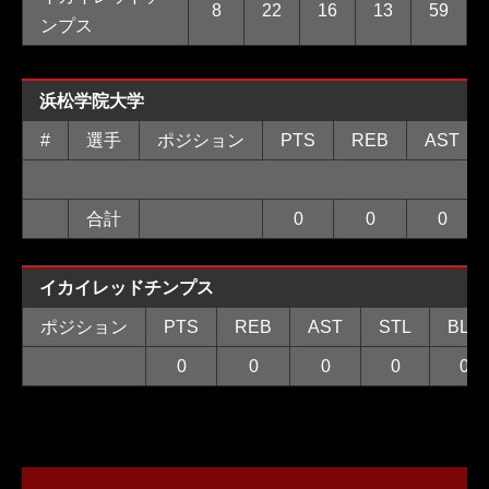
8
22
16
13
59
ンプス
浜松学院大学
#
選手
ポジション
PTS
REB
AST
合計
0
0
0
イカイレッドチンプス
ポジション
PTS
REB
AST
STL
BLK
0
0
0
0
0