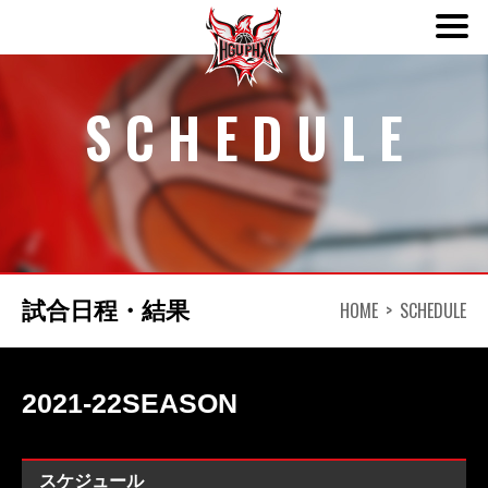
ABOUT
SCHEDULE
TEAM
SCHEDULE
NEWS
HOME
SCHEDULE
試合日程・結果
DONATION
2021-22SEASON
CONTACT
スケジュール