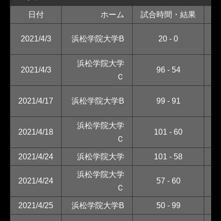
日付
ホーム
試合時間・結果
ア
名
2021/4/3
浜松学院大学B
20 - 0
芸
浜松学院大学
岐
2021/4/3
96 - 54
Ｃ
学
東
2021/4/17
浜松学院大学B
99 - 91
大
浜松学院大学
2021/4/18
101 - 60
名
Ｃ
2021/4/24
浜松学院大学
101 - 58
愛
浜松学院大学
名
2021/4/24
57 - 60
Ｃ
学
2021/4/25
浜松学院大学B
50 - 99
中