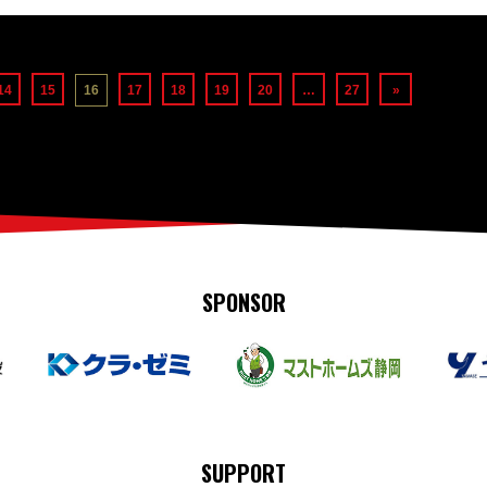
14
15
16
17
18
19
20
…
27
»
SPONSOR
SUPPORT