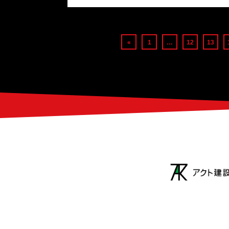
«
1
…
12
13