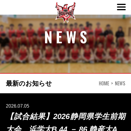
ABOUT
NEWS
TEAM
SCHEDULE
HOME
NEWS
最新のお知らせ
NEWS
DONATION
2026.07.05
【試合結果】2026静岡県学生前期
CONTACT
大会 浜学大B 44 － 86 静産大A