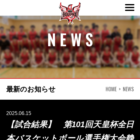
ABOUT
NEWS
TEAM
SCHEDULE
HOME
NEWS
最新のお知らせ
NEWS
DONATION
2025.06.15
【試合結果】 第101回天皇杯全日
CONTACT
本バスケットボール選手権大会静