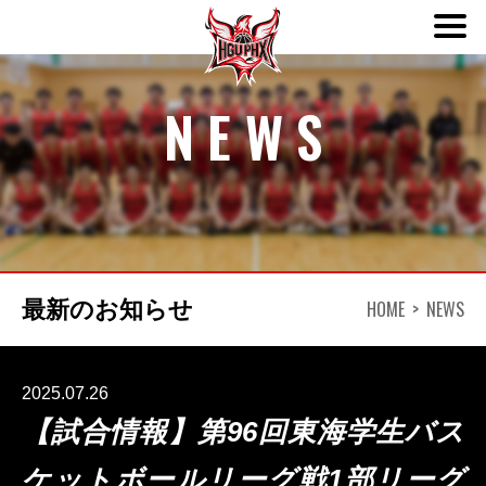
NEWS
ABOUT
TEAM
SCHEDULE
HOME
NEWS
最新のお知らせ
NEWS
2025.07.26
DONATION
【試合情報】第96回東海学生バス
ケットボールリーグ戦1部リーグ
CONTACT