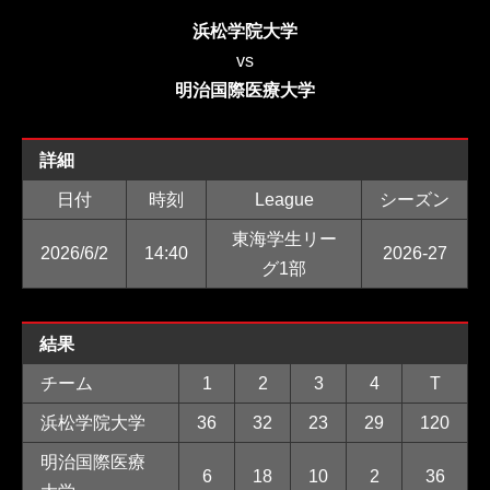
浜松学院大学
vs
明治国際医療大学
詳細
日付
時刻
League
シーズン
東海学生リー
2026/6/2
14:40
2026-27
グ1部
結果
チーム
1
2
3
4
T
浜松学院大学
36
32
23
29
120
明治国際医療
6
18
10
2
36