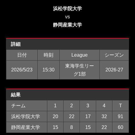
浜松学院大学
vs
静岡産業大学
詳細
日付
時刻
League
シーズン
東海学生リー
2026/5/23
15:30
2026-27
グ1部
結果
チーム
1
2
3
4
T
浜松学院大学
20
22
17
32
91
静岡産業大学
15
8
15
22
60