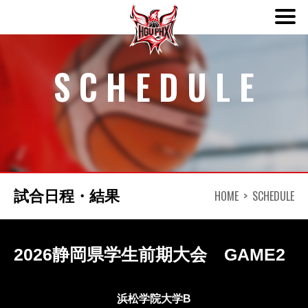
ABOUT
SCHEDULE
TEAM
SCHEDULE
NEWS
HOME
SCHEDULE
試合日程・結果
DONATION
2026静岡県学生前期大会 GAME2
CONTACT
浜松学院大学B